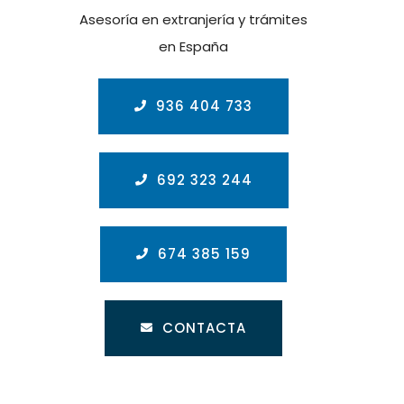
Asesoría en extranjería y trámites
en España
936 404 733
692 323 244
674 385 159
CONTACTA