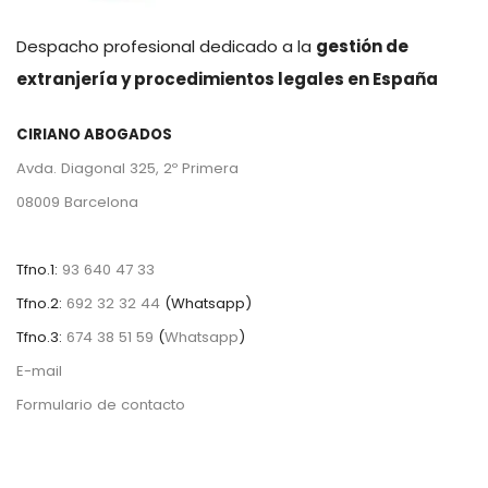
Despacho profesional dedicado a la
gestión de
extranjería y procedimientos legales en España
CIRIANO ABOGADOS
Avda. Diagonal 325, 2º Primera
08009 Barcelona
Tfno.1:
93 640 47 33
Tfno.2:
692 32 32 44
(
Whatsapp)
Tfno.3:
674 38 51 59
(
Whatsapp
)
E-mail
Formulario de contacto