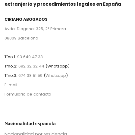
extranjería y procedimientos legales en España
CIRIANO ABOGADOS
Avda. Diagonal 325, 2º Primera
08009 Barcelona
Tfno.1:
93 640 47 33
Tfno.2:
692 32 32 44
(
Whatsapp)
Tfno.3:
674 38 51 59
(
Whatsapp
)
E-mail
Formulario de contacto
Nacionalidad española
Nacionalidad por residencia